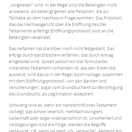
„vorgelesen“ wird. In der Regel sind die Beteiligten nicht
anwesend. Als beteiligt gelten alle Personen, die zur
Teilhabe an dem Nachlass in Frage kommen. Das Protokoll,
das das Nachlassgericht über die Eröffnung des/der
Testamente anfertigt (Eröffnungsprotokoll) wird an die
Beteiligten versendet.
Das Verfahren hat die Erben noch nicht festgestellt. Das
erfolgt durch das Erbscheinverfahren, das durch Antrag
eingeleitet wird. Soweit jedoch ein klar formuliertes
notarielles Testament vorhanden ist, das den Erben klar
ausweist, wird das so in der Regel durch Vorlage, zusammen
mit dem Eröffnungsprotokoll, von den Banken und
Versicherungen, sogar vom Grundbuchamt zur Berichtigung
des Grundbuchs, als Legitimation akzeptiert.
Schwierig wird es, wenn ein handschriftliches Testament
vorliegt, das schwer leserlich, mehrfach korrigiert,
lückenhaft oder sogar widersprüchlich ist. Unsicherheit und
Verzögerungen sind die Folge. Werden die Begriffe
vertauscht, z.B. wenn da steht: ich „vermache“, gemeint soll